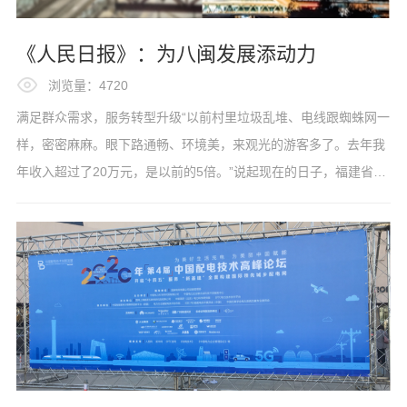
《人民日报》：为八闽发展添动力
浏览量：4720
满足群众需求，服务转型升级“以前村里垃圾乱堆、电线跟蜘蛛网一
样，密密麻麻。眼下路通畅、环境美，来观光的游客多了。去年我
年收入超过了20万元，是以前的5倍。”说起现在的日子，福建省三
明市泰宁县杉城镇南会村村民江一民笑得合不拢嘴。2019年，三明
市5个省级扶贫开发工作重点县共完成电网投资2.53亿元，主要建
设20个输变电项目，极大地满足了企业和群众生产生活用电的需
要。多年来，国网福建电力全力保障当地日益增长的用电需求，把
“客户满意、政府放心”的追求贯穿始终。清洁用电，推动高质量发
展推进“生态省”建设...