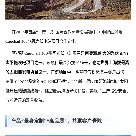
在2017年首届“一带一路”国际合作高峰论坛期间，中阿两国签署
Cauchari 300兆瓦光伏电站项目
合作文件。
阿根廷Cauchari 300兆瓦光伏电站项目是
南美洲最 大的光伏 (PV)
太阳能发电项目之一
。该项目最高海拔4060米，也是
世界上海拔最高
的太阳能发电项目之一
。在该项目中，明翰电气
积极携手客户出海，
提供了
“安全稳定的
AOTO低压柜
”、“全新一代
LTD汇流箱
”和“太阳
能升压站智能终端”
，挑战最高海拔光伏建设，实现了生产设备安全、
节能运行的双重收益。
产品“量身定制”“高品质”，共赢客户青睐