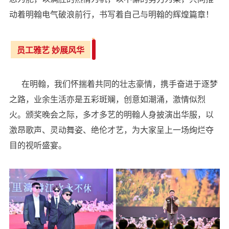
动着明翰电气破浪前行，书写着自己与明翰的辉煌篇章！
员工雅艺 妙展风华
在明翰，我们怀揣着共同的壮志豪情，携手奋进于逐梦
之路，业余生活亦是五彩斑斓，创意如潮涌，激情似烈
火。颁奖晚会之际，多才多艺的明翰人身披演出华服，以
激昂歌声、灵动舞姿、绝伦才艺，为大家呈上一场绚烂夺
目的视听盛宴。