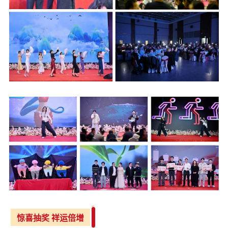
惊喜抽奖 祥运倍增